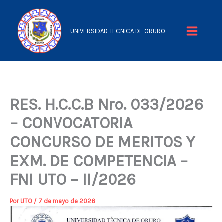
Ir
al
UNIVERSIDAD TECNICA DE ORURO
contenido
Main
Menu
RES. H.C.C.B Nro. 033/2026
– CONVOCATORIA
CONCURSO DE MERITOS Y
EXM. DE COMPETENCIA –
FNI UTO – II/2026
Por
UTO
/
7 de mayo de 2026